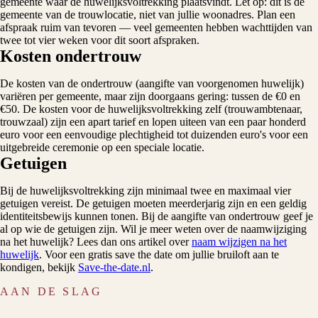
gemeente waar de huwelijksvoltrekking plaatsvindt. Let op: dit is de
gemeente van de trouwlocatie, niet van jullie woonadres. Plan een
afspraak ruim van tevoren — veel gemeenten hebben wachttijden van
twee tot vier weken voor dit soort afspraken.
Kosten ondertrouw
De kosten van de ondertrouw (aangifte van voorgenomen huwelijk)
variëren per gemeente, maar zijn doorgaans gering: tussen de €0 en
€50. De kosten voor de huwelijksvoltrekking zelf (trouwambtenaar,
trouwzaal) zijn een apart tarief en lopen uiteen van een paar honderd
euro voor een eenvoudige plechtigheid tot duizenden euro's voor een
uitgebreide ceremonie op een speciale locatie.
Getuigen
Bij de huwelijksvoltrekking zijn minimaal twee en maximaal vier
getuigen vereist. De getuigen moeten meerderjarig zijn en een geldig
identiteitsbewijs kunnen tonen. Bij de aangifte van ondertrouw geef je
al op wie de getuigen zijn. Wil je meer weten over de naamwijziging
na het huwelijk? Lees dan ons artikel over
naam wijzigen na het
huwelijk
. Voor een gratis save the date om jullie bruiloft aan te
kondigen, bekijk
Save-the-date.nl
.
AAN DE SLAG