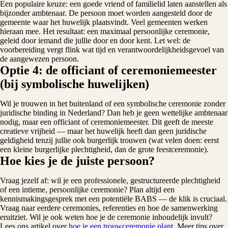
Een populaire keuze: een goede vriend of familielid laten aanstellen als
bijzonder ambtenaar. De persoon moet worden aangesteld door de
gemeente waar het huwelijk plaatsvindt. Veel gemeenten werken
hieraan mee. Het resultaat: een maximaal persoonlijke ceremonie,
geleid door iemand die jullie door en door kent. Let wel: de
voorbereiding vergt flink wat tijd en verantwoordelijkheidsgevoel van
de aangewezen persoon.
Optie 4: de officiant of ceremoniemeester
(bij symbolische huwelijken)
Wil je trouwen in het buitenland of een symbolische ceremonie zonder
juridische binding in Nederland? Dan heb je geen wettelijke ambtenaar
nodig, maar een officiant of ceremoniemeester. Dit geeft de meeste
creatieve vrijheid — maar het huwelijk heeft dan geen juridische
geldigheid tenzij jullie ook burgerlijk trouwen (wat velen doen: eerst
een kleine burgerlijke plechtigheid, dan de grote feestceremonie).
Hoe kies je de juiste persoon?
Vraag jezelf af: wil je een professionele, gestructureerde plechtigheid
of een intieme, persoonlijke ceremonie? Plan altijd een
kennismakingsgesprek met een potentiële BABS — de klik is cruciaal.
Vraag naar eerdere ceremonies, referenties en hoe de samenwerking
eruitziet. Wil je ook weten hoe je de ceremonie inhoudelijk invult?
Lees ons artikel over
hoe je een trouwceremonie plant
. Meer tips over