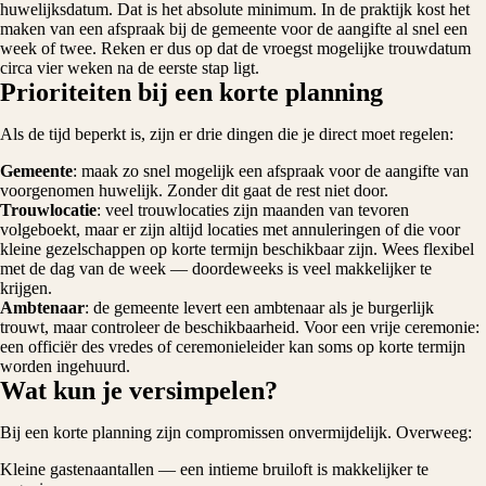
huwelijksdatum. Dat is het absolute minimum. In de praktijk kost het
maken van een afspraak bij de gemeente voor de aangifte al snel een
week of twee. Reken er dus op dat de vroegst mogelijke trouwdatum
circa vier weken na de eerste stap ligt.
Prioriteiten bij een korte planning
Als de tijd beperkt is, zijn er drie dingen die je direct moet regelen:
Gemeente
: maak zo snel mogelijk een afspraak voor de aangifte van
voorgenomen huwelijk. Zonder dit gaat de rest niet door.
Trouwlocatie
: veel trouwlocaties zijn maanden van tevoren
volgeboekt, maar er zijn altijd locaties met annuleringen of die voor
kleine gezelschappen op korte termijn beschikbaar zijn. Wees flexibel
met de dag van de week — doordeweeks is veel makkelijker te
krijgen.
Ambtenaar
: de gemeente levert een ambtenaar als je burgerlijk
trouwt, maar controleer de beschikbaarheid. Voor een vrije ceremonie:
een officiër des vredes of ceremonieleider kan soms op korte termijn
worden ingehuurd.
Wat kun je versimpelen?
Bij een korte planning zijn compromissen onvermijdelijk. Overweeg:
Kleine gastenaantallen — een intieme bruiloft is makkelijker te