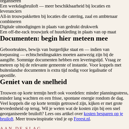
organiseren
Een weekdagbruiloft — meer beschikbaarheid bij locaties en
leveranciers
All-in trouwpakketten bij locaties die catering, zaal en ambtenaar
combineren
Digitale uitnodigingen in plaats van gedrukt drukwerk
Een off-the-rack trouwjurk of huurkleding in plaats van op maat
Documenten: begin hier meteen mee
Geboorteaktes, bewijs van burgerlijke staat en — indien van
toepassing — echtscheidingsaktes moeten aanwezig zijn bij de
aangifte. Sommige documenten hebben een leveringstijd. Vraag ze
meteen op bij de relevante gemeente of instantie. Voor koppels met
buitenlandse documenten is extra tijd nodig voor legalisatie of
apostille.
Geniet van de snelheid
Trouwen op korte termijn heeft ook voordelen: minder planningsstress,
minder lang wachten en een frisse, spontane energie rondom de dag.
Veel koppels die op korte termijn getrouwd zijn, kijken er met grote
tevredenheid op terug. Wil je weten wat de kosten zijn bij een snel
georganiseerde bruiloft? Lees ons artikel over
kosten besparen op je
bruiloft
. Meer trouwinspiratie vind je op
Feeest.nl
.
AAN DE SLAG