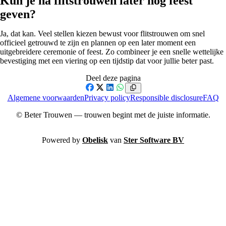
Kun je na flitstrouwen later nog feest
geven?
Ja, dat kan. Veel stellen kiezen bewust voor flitstrouwen om snel
officieel getrouwd te zijn en plannen op een later moment een
uitgebreidere ceremonie of feest. Zo combineer je een snelle wettelijke
bevestiging met een viering op een tijdstip dat voor jullie beter past.
Deel deze pagina
Facebook
X
LinkedIn
WhatsApp
Algemene voorwaarden
Privacy policy
Responsible disclosure
FAQ
© Beter Trouwen — trouwen begint met de juiste informatie.
Powered by
Obelisk
van
Ster Software BV