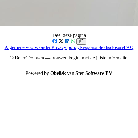
Deel deze pagina
Facebook
X
LinkedIn
WhatsApp
Algemene voorwaarden
Privacy policy
Responsible disclosure
FAQ
© Beter Trouwen — trouwen begint met de juiste informatie.
Powered by
Obelisk
van
Ster Software BV