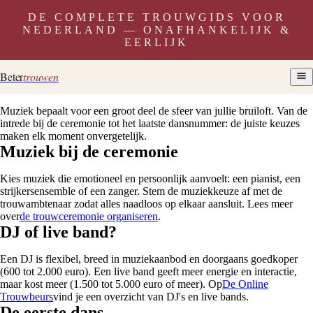
DE COMPLETE TROUWGIDS VOOR
NEDERLAND — ONAFHANKELIJK &
EERLIJK
Beter
trouwen
Muziek bepaalt voor een groot deel de sfeer van jullie bruiloft. Van de
intrede bij de ceremonie tot het laatste dansnummer: de juiste keuzes
maken elk moment onvergetelijk.
Muziek bij de ceremonie
Kies muziek die emotioneel en persoonlijk aanvoelt: een pianist, een
strijkersensemble of een zanger. Stem de muziekkeuze af met de
trouwambtenaar zodat alles naadloos op elkaar aansluit. Lees meer
over
de trouwceremonie organiseren
.
DJ of live band?
Een DJ is flexibel, breed in muziekaanbod en doorgaans goedkoper
(600 tot 2.000 euro). Een live band geeft meer energie en interactie,
maar kost meer (1.500 tot 5.000 euro of meer). Op
De Online
Trouwbeurs
vind je een overzicht van DJ's en live bands.
De eerste dans