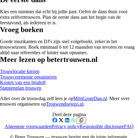
Kies een nummer dat echt bij jullie past. Oefen de dans thuis voor
extra zelfvertrouwen. Plan de eerste dans aan het begin van de
feestavond, als iedereen er is.
Vroeg boeken
Goede muzikanten en DJ's zijn snel volgeboekt, zeker in het
trouwseizoen. Boek minimaal 6 tot 12 maanden van tevoren en vraag
altijd naar referenties of luister naar opnames.
Meer lezen op betertrouwen.nl
Trouwlocatie kiezen
Trouwceremonie organiseren
Kosten van een bruiloft
Stappenplan trouwen
Alles over de trouwdag zelf lees je op
MijnGroteDag.nl
. Meer over
trouwen organiseren op
Trouwendoejezo.nl
.
Deel deze pagina
Facebook
X
LinkedIn
WhatsApp
Algemene voorwaarden
Privacy policy
Responsible disclosure
FAQ
© Beter Trouwen — trouwen begint met de juiste informatie.