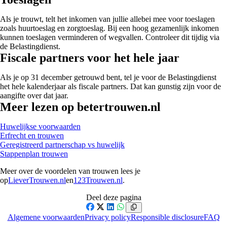
Als je trouwt, telt het inkomen van jullie allebei mee voor toeslagen
zoals huurtoeslag en zorgtoeslag. Bij een hoog gezamenlijk inkomen
kunnen toeslagen verminderen of wegvallen. Controleer dit tijdig via
de Belastingdienst.
Fiscale partners voor het hele jaar
Als je op 31 december getrouwd bent, tel je voor de Belastingdienst
het hele kalenderjaar als fiscale partners. Dat kan gunstig zijn voor de
aangifte over dat jaar.
Meer lezen op betertrouwen.nl
Huwelijkse voorwaarden
Erfrecht en trouwen
Geregistreerd partnerschap vs huwelijk
Stappenplan trouwen
Meer over de voordelen van trouwen lees je
op
LieverTrouwen.nl
en
123Trouwen.nl
.
Deel deze pagina
Facebook
X
LinkedIn
WhatsApp
Algemene voorwaarden
Privacy policy
Responsible disclosure
FAQ