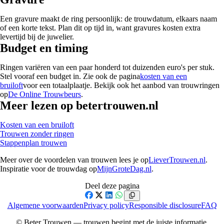
Een gravure maakt de ring persoonlijk: de trouwdatum, elkaars naam
of een korte tekst. Plan dit op tijd in, want gravures kosten extra
levertijd bij de juwelier.
Budget en timing
Ringen variëren van een paar honderd tot duizenden euro's per stuk.
Stel vooraf een budget in. Zie ook de pagina
kosten van een
bruiloft
voor een totaalplaatje. Bekijk ook het aanbod van trouwringen
op
De Online Trouwbeurs
.
Meer lezen op betertrouwen.nl
Kosten van een bruiloft
Trouwen zonder ringen
Stappenplan trouwen
Meer over de voordelen van trouwen lees je op
LieverTrouwen.nl
.
Inspiratie voor de trouwdag op
MijnGroteDag.nl
.
Deel deze pagina
Facebook
X
LinkedIn
WhatsApp
Algemene voorwaarden
Privacy policy
Responsible disclosure
FAQ
© Beter Trouwen — trouwen begint met de juiste informatie.