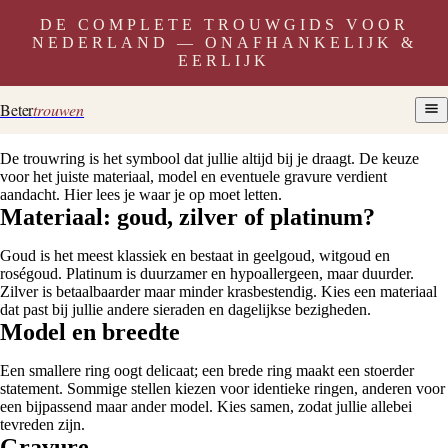
DE COMPLETE TROUWGIDS VOOR
NEDERLAND — ONAFHANKELIJK &
EERLIJK
Beter
trouwen
De trouwring is het symbool dat jullie altijd bij je draagt. De keuze
voor het juiste materiaal, model en eventuele gravure verdient
aandacht. Hier lees je waar je op moet letten.
Materiaal: goud, zilver of platinum?
Goud is het meest klassiek en bestaat in geelgoud, witgoud en
roségoud. Platinum is duurzamer en hypoallergeen, maar duurder.
Zilver is betaalbaarder maar minder krasbestendig. Kies een materiaal
dat past bij jullie andere sieraden en dagelijkse bezigheden.
Model en breedte
Een smallere ring oogt delicaat; een brede ring maakt een stoerder
statement. Sommige stellen kiezen voor identieke ringen, anderen voor
een bijpassend maar ander model. Kies samen, zodat jullie allebei
tevreden zijn.
Gravure