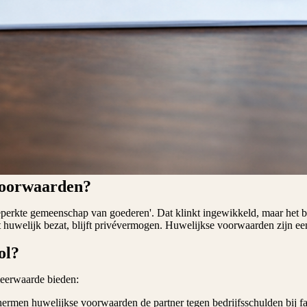
voorwaarden?
erkte gemeenschap van goederen'. Dat klinkt ingewikkeld, maar het bete
huwelijk bezat, blijft privévermogen. Huwelijkse voorwaarden zijn een c
ol?
meerwaarde bieden:
hermen huwelijkse voorwaarden de partner tegen bedrijfsschulden bij fa