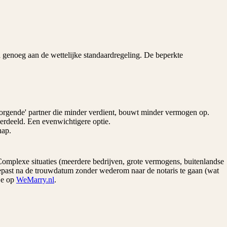
a genoeg aan de wettelijke standaardregeling. De beperkte
'zorgende' partner die minder verdient, bouwt minder vermogen op.
verdeeld. Een evenwichtigere optie.
hap.
Complexe situaties (meerdere bedrijven, grote vermogens, buitenlandse
past na de trouwdatum zonder wederom naar de notaris te gaan (wat
je op
WeMarry.nl
.