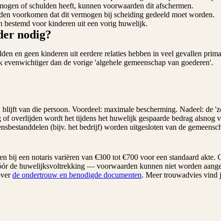
ermogen of schulden heeft, kunnen voorwaarden dit afschermen.
rden voorkomen dat dit vermogen bij scheiding gedeeld moet worden.
bestemd voor kinderen uit een vorig huwelijk.
der nodig?
den en geen kinderen uit eerdere relaties hebben in veel gevallen prim
k evenwichtiger dan de vorige 'algehele gemeenschap van goederen'.
, blijft van die persoon. Voordeel: maximale bescherming. Nadeel: de 
 of overlijden wordt het tijdens het huwelijk gespaarde bedrag alsnog 
sbestanddelen (bijv. het bedrijf) worden uitgesloten van de gemeensc
 bij een notaris variëren van €300 tot €700 voor een standaard akte. 
vóór de huwelijksvoltrekking — voorwaarden kunnen niet worden aange
over
de ondertrouw en benodigde documenten
. Meer trouwadvies vind 